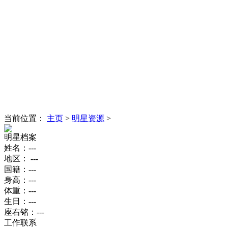
当前位置：
主页
>
明星资源
>
明星档案
姓名：---
地区： ---
国籍：---
身高：---
体重：---
生日：---
座右铭：---
工作联系